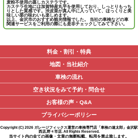
麦粉不使用の蒸しカステラです。
カステラ生地には加賀特産丸芋を使用しており、しっとりもっち
りとした質感です。渋皮栗が真ん中に入っていて、ほっくりと美
味しい栗の味わいも楽しめます。
以上、金沢市のおすすめ観光情報でした。 当社の車検などの車
関連サービスをご利用の際にも是非チェックしてみて下さい。
料金・割引・特典
地図・当社紹介
車検の流れ
空き状況をみて予約・問合せ
お客様の声・Q&A
プライバシーポリシー
Copyright (C)
2026
ガレージフィックス運営の車検専門店「車検の速太郎」金沢駅
西店,野々市店
. All Rights Reserved.
当サイト内の全ての画像・文章の無断転載、転用を禁止致します。