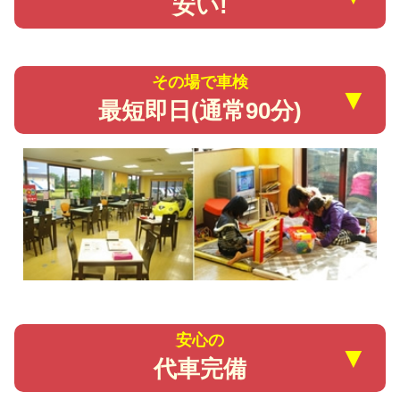
安い!
その場で車検
▼
最短即日(通常90分)
安心の
▼
代車完備