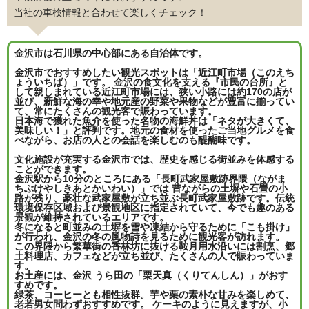
当社の車検情報と合わせて楽しくチェック！
金沢市は石川県の中心部にある自治体です。
金沢市でおすすめしたい観光スポットは「近江町市場（このえち
ょういちば）」です。 金沢の食文化を支える『市民の台所』と
して親しまれている近江町市場には、狭い小路には約170の店が
並び、新鮮な海の幸や地元産の野菜や果物などが豊富に揃ってい
て、常にたくさんの観光客で賑わっています。
日本海で獲れた魚介を使った名物の海鮮丼は「ネタが大きくて、
美味しい！」と評判です。地元の食材を使ったご当地グルメを食
べながら、お店の人との会話を楽しむのも醍醐味です。
文化施設が充実する金沢市では、歴史を感じる街並みを体感する
ことができます。
金沢駅から10分のところにある「長町武家屋敷跡界隈（ながま
ちぶけやしきあとかいわい）」では 昔ながらの土塀や石畳の小
路が残り、豪壮な武家屋敷が立ち並ぶ長町武家屋敷跡です。伝統
環境保存区域および景観地区に指定されていて、今でも趣のある
景観が維持されているエリアです。
冬になると町並みの土塀を雪や凍結から守るために「こも掛け」
が行われ、金沢の冬の風物詩を見るために観光客が訪れます。
この界隈から繁華街の香林坊に抜ける鞍月用水沿いには割烹、郷
土料理店、カフェなどが立ち並び、たくさんの人で賑わっていま
す。
お土産には、金沢 うら田の「栗天真（くりてんしん）」がおす
すめです。
緑茶、コーヒーとも相性抜群。芋や栗の素朴な甘みを楽しめて、
老若男女問わずおすすめです。 ケーキのように見えますが、小