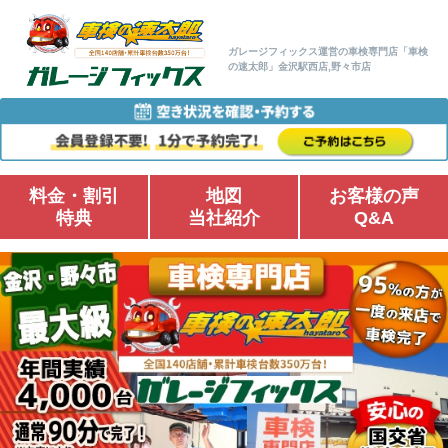
ガレージフィックス運営の車検専門店「車検
の速太郎」金沢駅西店,野々市店
料金・割引
地図
お客様の声
特典
当社紹介
Q&A