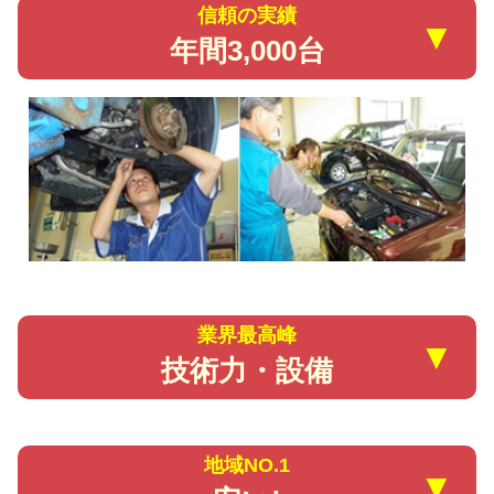
信頼の実績
▼
年間3,000台
業界最高峰
▼
技術力・設備
地域NO.1
▼